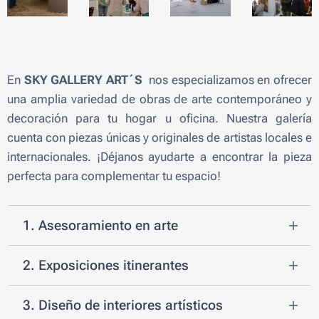
En
SKY GALLERY ART´S
nos especializamos en ofrecer
una amplia variedad de obras de arte contemporáneo y
decoración para tu hogar u oficina. Nuestra galería
cuenta con piezas únicas y originales de artistas locales e
internacionales. ¡Déjanos ayudarte a encontrar la pieza
perfecta para complementar tu espacio!
1. Asesoramiento en arte
El asesoramiento en arte es un servicio
2. Exposiciones itinerantes
profesional que ofrece orientación y
asesoramiento a personas interesadas en el
Las exposiciones itinerantes son muestras
3. Diseño de interiores artísticos
mundo del arte. Este tipo de asesoramiento
artísticas o culturales que se trasladan de un